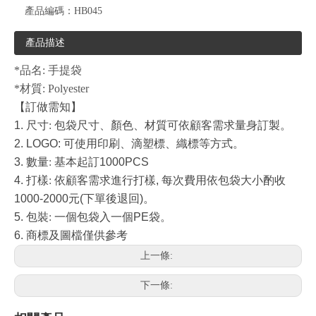
產品編碼：
HB045
產品描述
*品名: 手提袋
*材質: Polyester
【訂做需知】
1.
尺寸
:
包袋尺寸、顏色、材質可依顧客需求量身訂製。
2. LOGO:
可使用印刷、滴塑標、織標等方式。
3.
數量
:
基本起訂
1000PCS
4.
打樣
:
依顧客需求進行打樣
,
每次費用依包袋大小酌收
1000-2000
元
(
下單後退回
)
。
5.
包裝
:
一個包袋入一個
PE
袋。
6.
商標及圖檔僅供參考
上一條:
下一條: