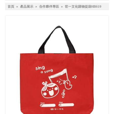
首頁
»
產品展示
»
合作夥伴專區
»
世一文化購物提袋HB619