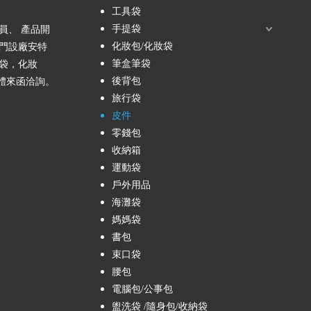
工具袋
手提袋
員、 產品開
化妝包/化妝袋
門設廠安特
筆盒筆袋
袋，化妝
後背包
團體來函洽詢。
旅行袋
皮件
零錢包
收納箱
運動袋
戶外用品
海灘袋
媽媽袋
書包
束口袋
腰包
電腦包/公事包
盥洗袋 /隨身包/收納袋