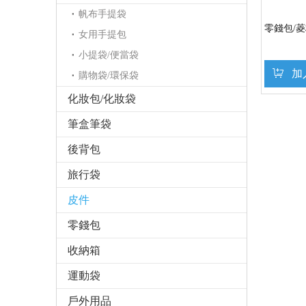
帆布手提袋
零錢包/
女用手提包
小提袋/便當袋
加
購物袋/環保袋
化妝包/化妝袋
筆盒筆袋
後背包
旅行袋
皮件
零錢包
收納箱
運動袋
戶外用品