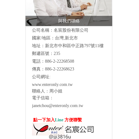
與我們聯絡
公司名稱：名宸股份有限公司
國家/地區：台灣,新北市
地址：新北市中和區中正路797號11樓
郵遞區號：235
電話：886-2-22268508
傳真：886-2-22268623
公司網址:
www.enteronly.com.tw
聯絡人：周小姐
電子信箱：
janetchou@enteronly.com.tw
點一下加入
Line
方便聯繫