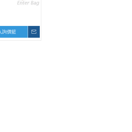
入詢價籃
詢價