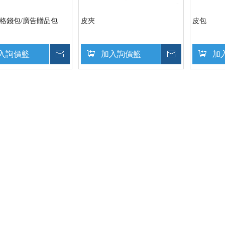
菱格錢包/廣告贈品包
皮夾
皮包
入詢價籃
詢價
加入詢價籃
詢價
加