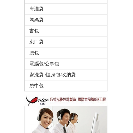
海灘袋
媽媽袋
書包
束口袋
腰包
電腦包/公事包
盥洗袋 /隨身包/收納袋
袋中包