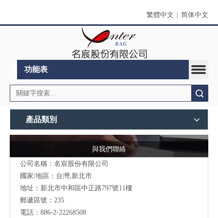
繁體中文
|
简体中文
功能表
搜索
產品類別
與我們聯絡
公司名稱：名宸股份有限公司
國家/地區：台灣,新北市
地址：新北市中和區中正路797號11樓
郵遞區號：235
電話：886-2-22268508