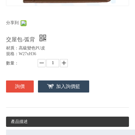
分享到:
交屋包-弧背
材貭：高級變色PU皮
規格：W27xH36
數量：
詢價
加入詢價籃
產品描述