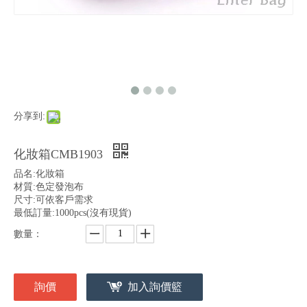
分享到:
化妝箱CMB1903
品名:化妝箱
材質:色定發泡布
尺寸:可依客戶需求
最低訂量:1000pcs(沒有現貨)
數量：
詢價
加入詢價籃