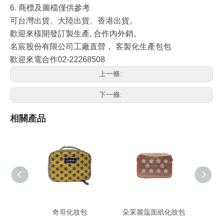
6.
商標及圖檔僅供參考
可台灣出貨、大陸出貨、香港出貨。
歡迎來樣開發訂製生產,
合作內外銷。
名宸股份有限公司工廠直營， 客製化生產包包
歡迎來電合作02-22268508
上一條:
下一條:
相關產品
奇哥化妝包
朵茉麗蔻面紙化妝包
Stei