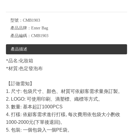
型號：
CMB1903
產品品牌：
Enter Bag
產品編碼：
CMB1903
產品描述
*品名:化妝箱
*材質:色定發泡布
【訂做需知】
1.
尺寸
:
包袋尺寸、顏色、材質可依顧客需求量身訂製。
2. LOGO:
可使用印刷、滴塑標、織標等方式。
3.
數量
:
基本起訂
1000PCS
4.
打樣
:
依顧客需求進行打樣
,
每次費用依包袋大小酌收
1000-2000
元
(
下單後退回
)
。
5.
包裝
:
一個包袋入一個
PE
袋。