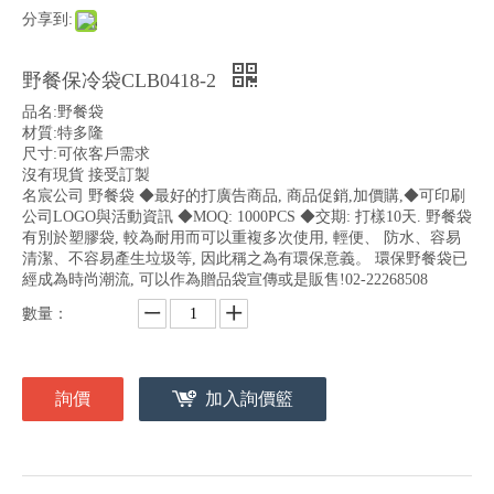
分享到:
野餐保冷袋CLB0418-2
品名:野餐袋
材質:特多隆
尺寸:可依客戶需求
沒有現貨 接受訂製
名宸公司 野餐袋 ◆最好的打廣告商品, 商品促銷,加價購,◆可印刷
公司LOGO與活動資訊 ◆MOQ: 1000PCS ◆交期: 打樣10天. 野餐袋
有別於塑膠袋, 較為耐用而可以重複多次使用, 輕便、 防水、容易
清潔、不容易產生垃圾等, 因此稱之為有環保意義。 環保野餐袋已
經成為時尚潮流, 可以作為贈品袋宣傳或是販售!02-22268508
數量：
詢價
加入詢價籃