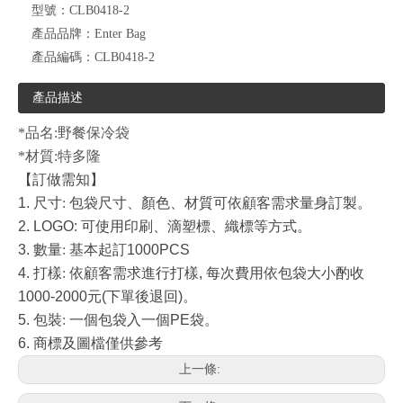
型號：
CLB0418-2
產品品牌：
Enter Bag
產品編碼：
CLB0418-2
產品描述
*品名:野餐保冷袋
*材質:特多隆
【訂做需知】
1.
尺寸
:
包袋尺寸、顏色、材質可依顧客需求量身訂製。
2. LOGO:
可使用印刷、滴塑標、織標等方式。
3.
數量
:
基本起訂
1000PCS
4.
打樣
:
依顧客需求進行打樣
,
每次費用依包袋大小酌收
1000-2000
元
(
下單後退回
)
。
5.
包裝
:
一個包袋入一個
PE
袋。
6.
商標及圖檔僅供參考
上一條: