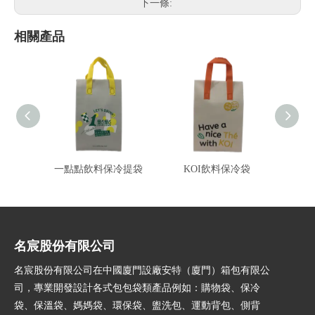
下一條:
相關產品
一點點飲料保冷提袋
KOI飲料保冷袋
芽
名宸股份有限公司
名宸股份有限公司在中國廈門設廠安特（廈門）箱包有限公
司，專業開發設計各式包包袋類產品例如：購物袋、保冷
袋、保溫袋、媽媽袋、環保袋、盥洗包、運動背包、側背