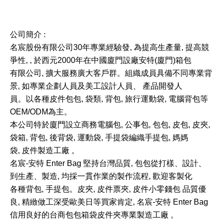
公司簡介 :
名宸股份有限公司30年專業經驗發, 為提高生產量, 提高競
爭性, , 於西元2000年在中國廈門設廠安特(廈門)箱包
有限公司, 擴大服務廣大客戶群。組織成員具備不同專業背
景, 如專業企劃人員及美工設計人員、 產品開發人
員。以各種皮件包包, 袋類, 背包, 旅行運動袋, 電腦背包等
OEM/ODM為主。
本公司特於廈門設立商務電腦包, 公事包, 包包, 皮包, 皮夾,
袋箱, 背包, 後背袋, 運動袋, 手提袋編織手提包, 媽媽
袋, 皮件製造工廠 。
名宸-安特 Enter Bag 堅持台灣品質, 包包從打樣、設計、
到生產、製造, 均採一貫作業的製作流程, 歡迎客製化
各種背包, 手提包。皮夾, 皮件票夾, 皮件小零錢包 品質優
良, 精緻做工深受歐美日等買家肯定, 名宸-安特 Enter Bag
信用良好的台商包包箱袋皮件夾專業製造工廠 。