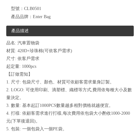
型號：
CLB0501
產品品牌：
Enter Bag
產品描述
品名: 汽車置物袋
材質: 420D+珍珠棉(可依客戶需求)
尺寸: 依客戶需求
起定量: 1000pcs
【訂做需知】
1. 尺寸: 包袋尺寸、顏色、材質可依顧客需求量身訂製。
2. LOGO: 可使用印刷、滴塑標、織標等方式,費用依每種大小及數
量決定。
3. 數量: 基本起訂1000PCS數量越多相對價格就越便宜。
4. 打樣: 依顧客需求進行打樣,每次費用依包袋大小酌收1000-2000
元(下單後退回)。
5. 包裝: 一個包袋入一個PE袋。