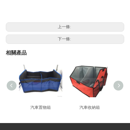
上一條:
下一條:
相關產品
汽車置物箱
汽車收納箱
To