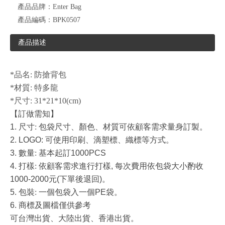
產品品牌：
Enter Bag
產品編碼：
BPK0507
產品描述
*品名: 防搶背包
*材質: 特多龍
*尺寸: 31*21*10(cm)
【訂做需知】
1.
尺寸
:
包袋尺寸、顏色、材質可依顧客需求量身訂製。
2. LOGO:
可使用印刷、滴塑標、織標等方式。
3.
數量
:
基本起訂
1000PCS
4.
打樣
:
依顧客需求進行打樣
,
每次費用依包袋大小酌收
1000-2000
元
(
下單後退回
)
。
5.
包裝
:
一個包袋入一個
PE
袋。
6.
商標及圖檔僅供參考
可台灣出貨、大陸出貨、香港出貨。