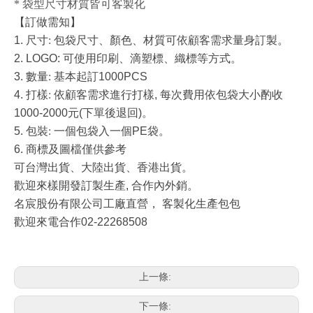
* 袋型尺寸材質皆可客製化
【訂做需知】
1.
尺寸
:
包袋尺寸、顏色、材質可依顧客需求量身訂製。
2. LOGO:
可使用印刷、滴塑標、織標等方式。
3.
數量
:
基本起訂
1000PCS
4.
打樣
:
依顧客需求進行打樣
,
每次費用依包袋大小酌收
1000-2000
元
(
下單後退回
)
。
5.
包裝
:
一個包袋入一個
PE
袋。
6.
商標及圖檔僅供參考
可台灣出貨、大陸出貨、香港出貨。
歡迎來樣開發訂製生產,
合作內外銷。
名宸股份有限公司工廠直營， 客製化生產包包
歡迎來電合作02-22268508
上一條:
下一條: