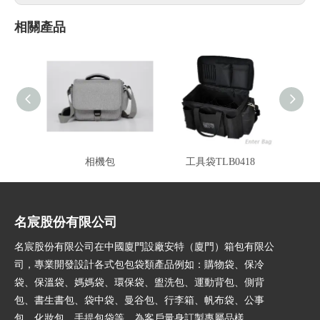
相關產品
相機包
工具袋TLB0418
工具
名宸股份有限公司
名宸股份有限公司在中國廈門設廠安特（廈門）箱包有限公
司，專業開發設計各式包包袋類產品例如：購物袋、保冷
袋、保溫袋、媽媽袋、環保袋、盥洗包、運動背包、側背
包、書生書包、袋中袋、曼谷包、行李箱、帆布袋、公事
包、化妝包、手提包袋等。為客戶量身訂製專屬品樣。