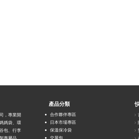
產品分類
合作夥伴專區
司，專業開
日本市場專區
媽媽袋、環
保溫保冷袋
谷包、行李
交屋包
製專屬品