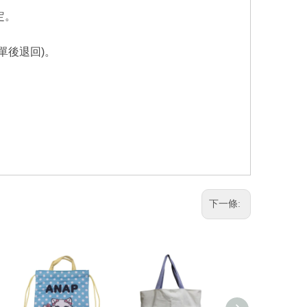
定。
單後退回
)
。
下一條: