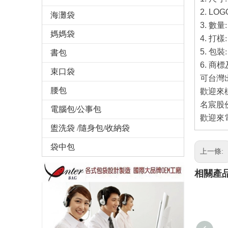
2. LOG
海灘袋
3.
數量
媽媽袋
4.
打樣
5.
包裝
書包
6.
商標
束口袋
可台灣
腰包
歡迎來
名宸股
電腦包/公事包
歡迎來電
盥洗袋 /隨身包/收納袋
袋中包
上一條:
相關產