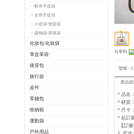
帆布手提袋
女用手提包
小提袋/便當袋
購物袋/環保袋
化妝包/化妝袋
分享到:
筆盒筆袋
後背包
型號：
旅行袋
產品描
皮件
* 品
零錢包
* 材質
收納箱
* 尺寸：
* 起訂量
運動袋
【訂做
戶外用品
1.
尺寸