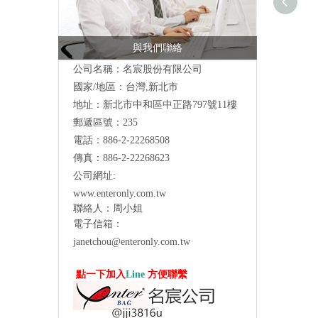
與我們聯絡
公司名稱：名宸股份有限公司
國家/地區：台灣,新北市
地址：新北市中和區中正路797號11樓
郵遞區號：235
電話：886-2-22268508
傳真：886-2-22268623
公司網址:
www.enteronly.com.tw
聯絡人：周小姐
電子信箱：
janetchou@enteronly.com.tw
點一下加入
Line
方便聯繫