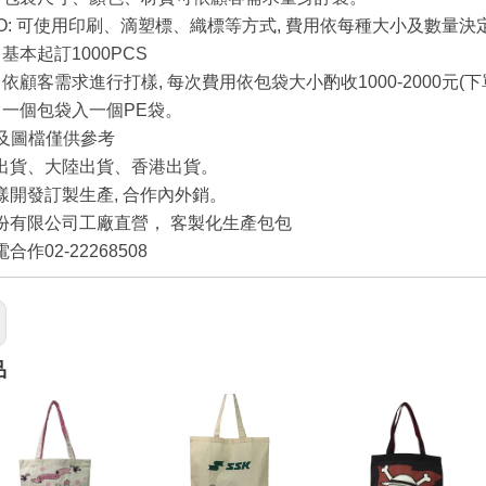
O:
可使用印刷、滴塑標、織標等方式
,
費用依每種大小及數量決
:
基本起訂
1000PCS
:
依顧客需求進行打樣
,
每次費用依包袋大小酌收
1000-2000
元
(
下
:
一個包袋入一個
PE
袋。
及圖檔僅供參考
出貨、大陸出貨、香港出貨。
樣開發訂製生產,
合作內外銷。
份有限公司工廠直營， 客製化生產包包
合作02-22268508
品