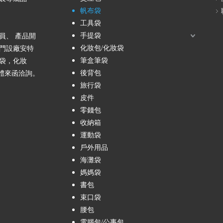
帆布袋
工具袋
手提袋
員、 產品開
化妝包/化妝袋
門設廠安特
筆盒筆袋
袋，化妝
後背包
團體來函洽詢。
旅行袋
皮件
零錢包
收納箱
運動袋
戶外用品
海灘袋
媽媽袋
書包
束口袋
腰包
電腦包/公事包