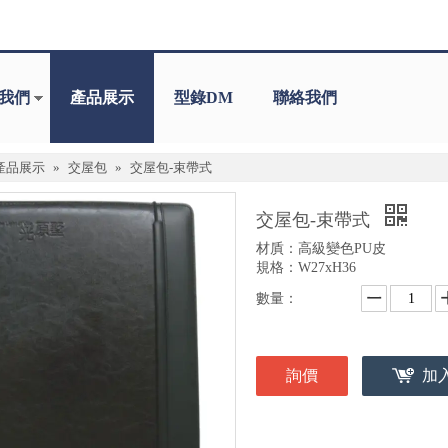
我們
產品展示
型錄DM
聯絡我們
產品展示
»
交屋包
»
交屋包-束帶式
交屋包-束帶式
材貭：高級變色PU皮
規格：W27xH36
數量：
詢價
加