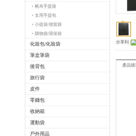
帆布手提袋
女用手提包
小提袋/便當袋
購物袋/環保袋
分享到:
化妝包/化妝袋
筆盒筆袋
產品描
後背包
旅行袋
皮件
零錢包
收納箱
運動袋
戶外用品