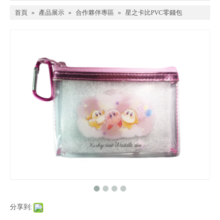
首頁
»
產品展示
»
合作夥伴專區
»
星之卡比PVC零錢包
分享到: