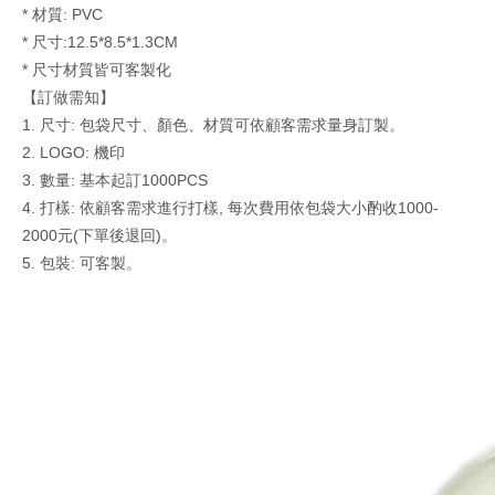
* 材質: PVC
* 尺寸:12.5*8.5*1.3CM
* 尺寸材質皆可客製化
【訂做需知】
1.
尺寸
:
包袋尺寸、顏色、材質可依顧客需求量身訂製。
2. LOGO: 機印
3.
數量
:
基本起訂1000PCS
4. 打樣
:
依顧客需求進行打樣, 每次費用依包袋大小酌收1000-
2000元(下單後退回)。
5.
包裝
: 可客製
。