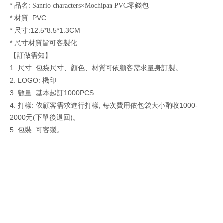
* 品名:
Sanrio characters×Mochipan PVC零錢包
* 材質: PVC
* 尺寸:12.5*8.5*1.3CM
* 尺寸材質皆可客製化
【訂做需知】
1. 尺寸
:
包袋尺寸、顏色、材質可依顧客需求量身訂製。
2. LOGO: 機印
3. 數量
:
基本起訂1000PCS
4. 打樣
:
依顧客需求進行打樣, 每次費用依包袋大小酌收1000-
2000元(下單後退回)。
5. 包裝
: 可客製
。