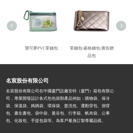
寶可夢PVC零錢包
零錢包/菱格錢包/廣告贈
零錢
品包
名宸股份有限公司
名宸股份有限公司在中國廈門設廠安特（廈門）箱包有限公
司，專業開發設計各式包包袋類產品例如：購物袋、保冷
袋、保溫袋、媽媽袋、環保袋、盥洗包、運動背包、側背
包、書生書包、袋中袋、曼谷包、行李箱、帆布袋、公事
包、化妝包、手提包袋等。為客戶量身訂製專屬品樣。